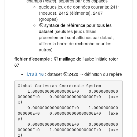
champs (
fields
), séparés par des espaces
quelques jeux de données courants: 2411
(noeuds), 2412 (éléments), 2467
(groupes)
syntaxe de référence pour tous les
dataset
(seuls les jeux utilisés
présentement sont affichés par défaut,
utiliser la barre de recherche pour les
autres)
fichier d'exemple
:
maillage de l'aube initiale rotor
67
l.13 à 16
: dataset
2420
⇒ définition du repère
Global Cartesian Coordinate System

    1.0000000000000000E+0    0.0000000000
000000E+0    0.0000000000000000E+0   (axe 
x)

    0.0000000000000000E+0    1.0000000000
000000E+0    0.0000000000000000E+0   (axe 
y)

    0.0000000000000000E+0    0.0000000000
000000E+0    1.0000000000000000E+0   (axe 
z)  
