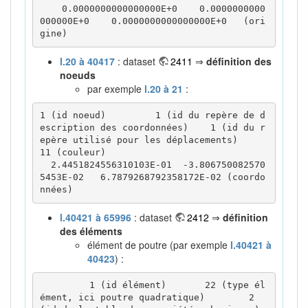
    0.0000000000000000E+0    0.0000000000
000000E+0    0.0000000000000000E+0   (ori
gine)
l.20 à 40417
: dataset
2411
⇒
définition des
noeuds
par exemple
l.20 à 21
:
1 (id noeud)         1 (id du repère de d
escription des coordonnées)    1 (id du r
epère utilisé pour les déplacements)       
11 (couleur)

  2.4451824556310103E-01  -3.806750082570
5453E-02   6.7879268792358172E-02 (coordo
nnées)
l.40421 à 65996
: dataset
2412
⇒
définition
des éléments
élément de poutre (par exemple
l.40421 à
40423
) :
         1 (id élément)       22 (type él
ément, ici poutre quadratique)        2 