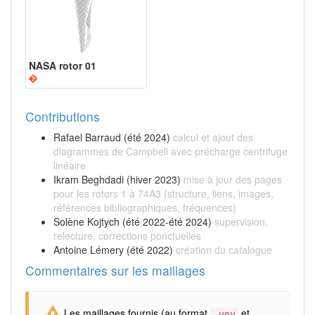
NASA rotor 01
Contributions
Rafael Barraud (été 2024)
calcul et ajout des
diagrammes de Campbell avec précharge centrifuge
linéaire
Ikram Beghdadi (hiver 2023)
mise à jour des pages
pour les rotors 1 à 74A3 (structure, liens, images,
références bibliographiques, fréquences)
Solène Kojtych (été 2022-été 2024)
supervision,
relecture, corrections ponctuelles
Antoine Lémery (été 2022)
création du catalogue
Commentaires sur les maillages
Les maillages fournis (au format
et
.unv