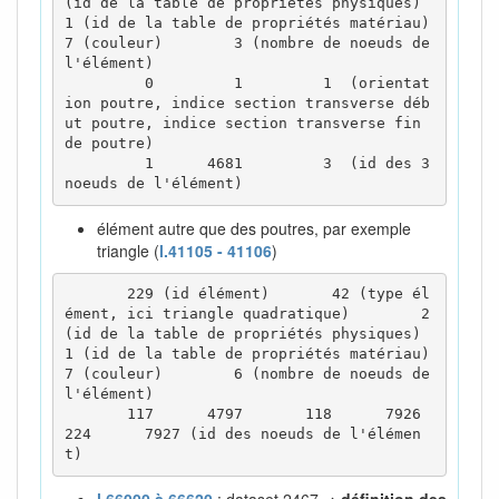
(id de la table de propriétés physiques)        
1 (id de la table de propriétés matériau)        
7 (couleur)        3 (nombre de noeuds de 
l'élément)

         0         1         1  (orientat
ion poutre, indice section transverse déb
ut poutre, indice section transverse fin 
de poutre)

         1      4681         3  (id des 3 
noeuds de l'élément)
élément autre que des poutres, par exemple
triangle (
l.41105 - 41106
)
       229 (id élément)       42 (type él
ément, ici triangle quadratique)        2 
(id de la table de propriétés physiques)      
1 (id de la table de propriétés matériau)         
7 (couleur)        6 (nombre de noeuds de 
l'élément)

       117      4797       118      7926       
224      7927 (id des noeuds de l'élémen
t)
l.66000 à 66620
: dataset 2467 ⇒
définition des